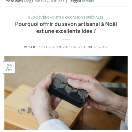
Posté dans
Blog
,
Conseils & Astuces
|
Tagged
erreurs
BLOG
,
ÉVÈNEMENTS & OCCASIONS SPÉCIALES
Pourquoi offrir du savon artisanal à Noël
est une excellente idée ?
PUBLIÉ LE
29 OCTOBRE 2025
PAR
VIRGINIE CUGNEZ
29
Oct