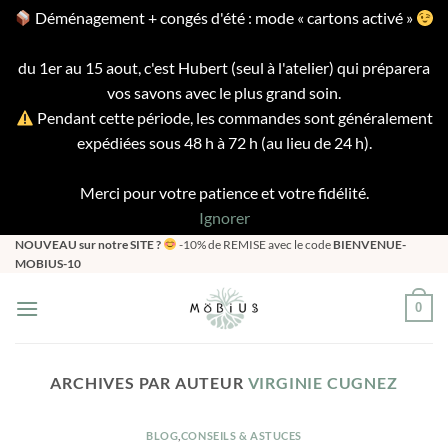
Déménagement + congés d'été : mode « cartons activé »
du 1er au 15 aout, c'est Hubert (seul à l'atelier) qui préparera
vos savons avec le plus grand soin.
Pendant cette période, les commandes sont généralement
expédiées sous 48 h à 72 h (au lieu de 24 h).
Merci pour votre patience et votre fidélité.
Ignorer
Passer
NOUVEAU sur notre SITE ?
-10% de REMISE avec le code
BIENVENUE-
MOBIUS-10
au
contenu
0
ARCHIVES PAR AUTEUR
VIRGINIE CUGNEZ
BLOG
,
CONSEILS & ASTUCES