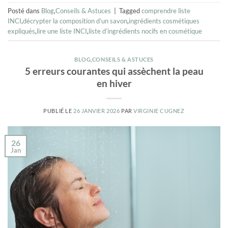
Posté dans
Blog
,
Conseils & Astuces
|
Tagged
comprendre liste
INCI
,
décrypter la composition d’un savon
,
ingrédients cosmétiques
expliqués
,
lire une liste INCI
,
liste d’ingrédients nocifs en cosmétique
BLOG
,
CONSEILS & ASTUCES
5 erreurs courantes qui assèchent la peau
en hiver
PUBLIÉ LE
26 JANVIER 2026
PAR
VIRGINIE CUGNEZ
26
Jan