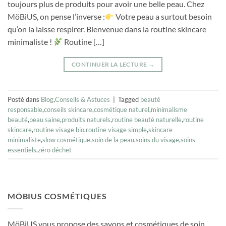
toujours plus de produits pour avoir une belle peau. Chez
MöBiUS, on pense l’inverse :
Votre peau a surtout besoin
qu’on la laisse respirer. Bienvenue dans la routine skincare
minimaliste !
Routine […]
CONTINUER LA LECTURE
→
Posté dans
Blog
,
Conseils & Astuces
|
Tagged
beauté
responsable
,
conseils skincare
,
cosmétique naturel
,
minimalisme
beauté
,
peau saine
,
produits naturels
,
routine beauté naturelle
,
routine
skincare
,
routine visage bio
,
routine visage simple
,
skincare
minimaliste
,
slow cosmétique
,
soin de la peau
,
soins du visage
,
soins
essentiels
,
zéro déchet
MÖBIUS COSMÉTIQUES
MöBiUS vous propose des savons et cosmétiques de soin,