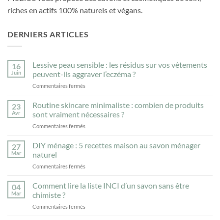
riches en actifs 100% naturels et végans.
DERNIERS ARTICLES
Lessive peau sensible : les résidus sur vos vêtements
16
Juin
peuvent-ils aggraver l’eczéma ?
sur
Commentaires fermés
Lessive
peau
Routine skincare minimaliste : combien de produits
23
sensible
Avr
sont vraiment nécessaires ?
:
sur
Commentaires fermés
les
Routine
résidus
skincare
DIY ménage : 5 recettes maison au savon ménager
sur
27
minimaliste
vos
Mar
naturel
:
vêtements
sur
Commentaires fermés
combien
peuvent-
DIY
de
ils
ménage
Comment lire la liste INCI d’un savon sans être
produits
04
aggraver
:
sont
Mar
chimiste ?
l’eczéma
5
vraiment
?
sur
Commentaires fermés
recettes
nécessaires
Comment
maison
?