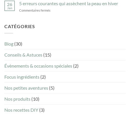
lire
5 erreurs courantes qui assèchent la peau en hiver
au
26
la
savon
Jan
sur
Commentaires fermés
liste
ménager
5
INCI
naturel
erreurs
d’un
courantes
CATÉGORIES
savon
qui
sans
assèchent
être
la
chimiste
Blog
(30)
peau
?
en
Conseils & Astuces
(15)
hiver
Évènements & occasions spéciales
(2)
Focus ingrédients
(2)
Nos petites aventures
(5)
Nos produits
(10)
Nos recettes DIY
(3)