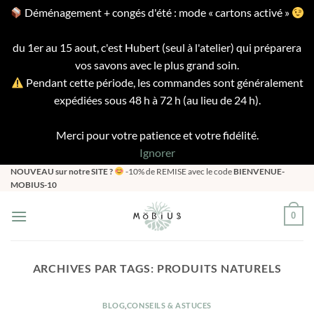
Déménagement + congés d'été : mode « cartons activé »
du 1er au 15 aout, c'est Hubert (seul à l'atelier) qui préparera
vos savons avec le plus grand soin.
Pendant cette période, les commandes sont généralement
expédiées sous 48 h à 72 h (au lieu de 24 h).
Merci pour votre patience et votre fidélité.
Ignorer
Passer
NOUVEAU sur notre SITE ?
-10% de REMISE avec le code
BIENVENUE-
MOBIUS-10
au
contenu
0
ARCHIVES PAR TAGS:
PRODUITS NATURELS
BLOG
,
CONSEILS & ASTUCES