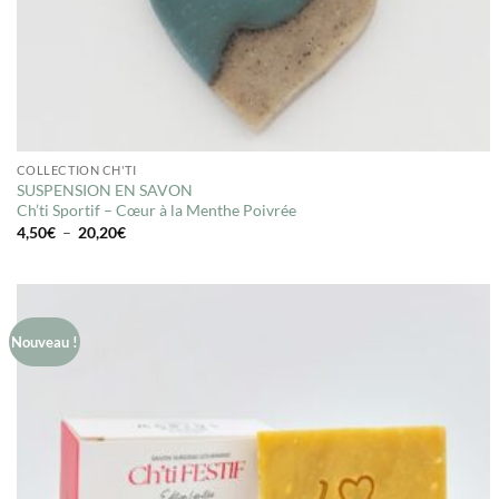
COLLECTION CH'TI
SUSPENSION EN SAVON
Ch’ti Sportif – Cœur à la Menthe Poivrée
Plage
4,50
€
–
20,20
€
de
prix :
4,50€
à
20,20€
Nouveau !