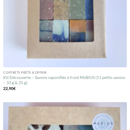
COFFRETS PRÊTS À OFFRIR
Kit Découverte – Savons saponifiés à froid MöBiUS (11 petits savons
– 33 g & 25 g)
22,90
€