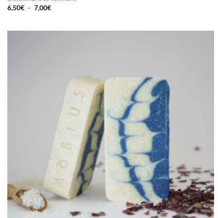
Plage
6,50
€
–
7,00
€
de
prix :
6,50€
à
7,00€