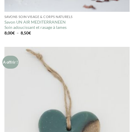
SAVONS SOIN VISAGE & CORPS NATURELS
Savon UN AIR MEDITERRANEEN
Soin adoucissant et rasage à lames
Plage
8,00
€
–
8,50
€
de
prix :
8,00€
à
8,50€
A offrir !