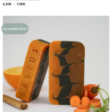
Plage
6,50
€
–
7,00
€
de
prix :
6,50€
à
7,00€
à la carotte Ch'ti !