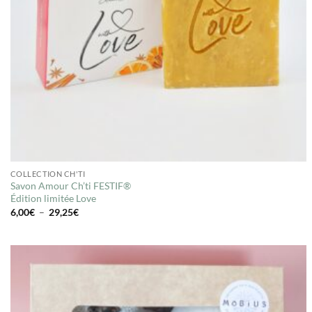
COLLECTION CH'TI
Savon Amour Ch’ti FESTIF®
Édition limitée Love
Plage
6,00
€
–
29,25
€
de
prix :
6,00€
à
29,25€