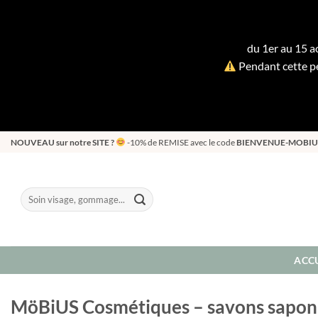
du 1er au 15 ao
Pendant cette pé
Passer
NOUVEAU sur notre SITE ?
-10% de REMISE avec le code
BIENVENUE-MOBIU
au
contenu
Recherche
pour :
ACCU
MöBiUS Cosmétiques – savons saponifi