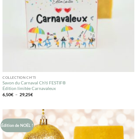
COLLECTION CH'TI
Savon du Carnaval Ch’ti FESTIF®
Édition limitée Carnavaleux
Plage
6,50
€
–
29,25
€
de
prix :
6,50€
à
29,25€
Édition de NOËL !