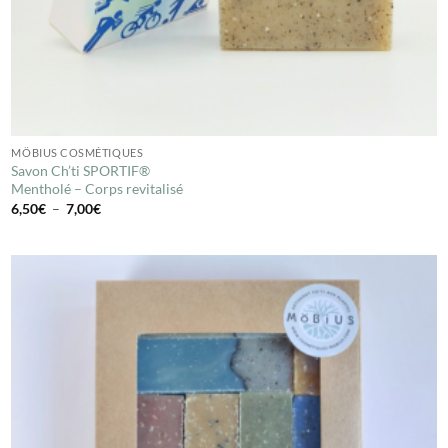
MÖBIUS COSMÉTIQUES
Savon Ch’ti SPORTIF®
Mentholé – Corps revitalisé
Plage
6,50
€
–
7,00
€
de
prix :
6,50€
à
7,00€