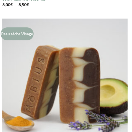
Plage
8,00
€
–
8,50
€
de
prix :
8,00€
à
8,50€
Peau sèche Visage