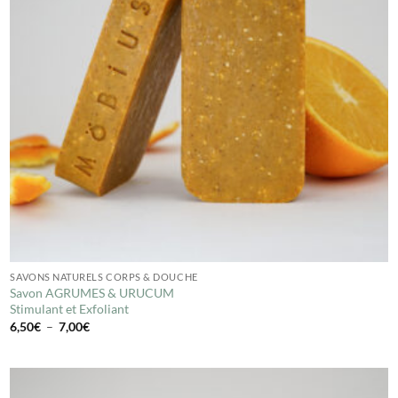
SAVONS NATURELS CORPS & DOUCHE
Savon AGRUMES & URUCUM
Stimulant et Exfoliant
Plage
6,50
€
–
7,00
€
de
prix :
6,50€
à
7,00€