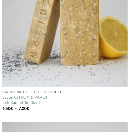
SAVONS NATURELS CORPS & DOUCHE
Savon CITRON & PAVOT
Exfoliant et Tonifiant
Plage
6,50
€
–
7,00
€
de
prix :
6,50€
à
7,00€