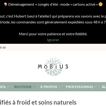
Déménagement + congés d'été : mode « cartons activé »
ut, c'est Hubert (seul à l'atelier) qui préparera vos savons avec le 
riode, les commandes sont généralement expédiées sous 48 h à 72 
Merci pour votre patience et votre fidélité.
Ignorer
S-10
EIL
BOUTIQUE
À PROPOS
PROFESSIONNEL
B
és à froid et soins naturels