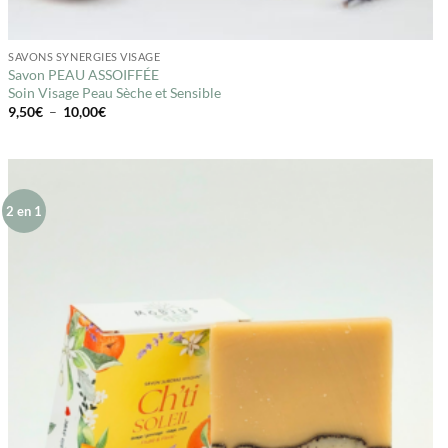
SAVONS SYNERGIES VISAGE
Savon PEAU ASSOIFFÉE
Soin Visage Peau Sèche et Sensible
Plage
9,50
€
–
10,00
€
de
prix :
9,50€
à
10,00€
2 en 1