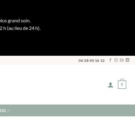
plus grand soin.
h (au lieu de 24 h).
06 28 40 16 12
0
LOG