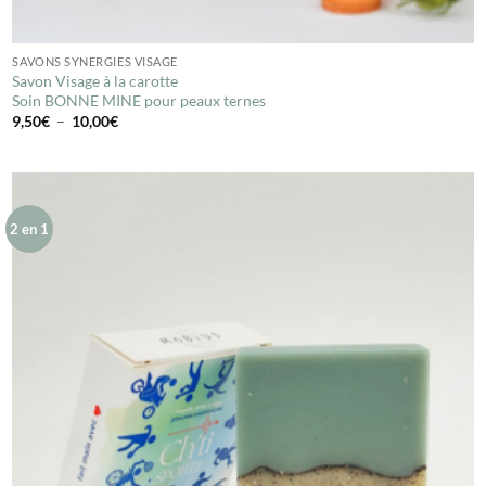
SAVONS SYNERGIES VISAGE
Savon Visage à la carotte
Soin BONNE MINE pour peaux ternes
Plage
9,50
€
–
10,00
€
de
prix :
9,50€
à
10,00€
2 en 1