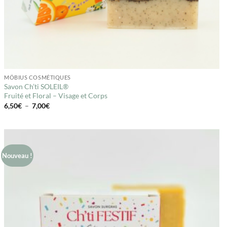
MÖBIUS COSMÉTIQUES
Savon Ch’ti SOLEIL®
Fruité et Floral – Visage et Corps
Plage
6,50
€
–
7,00
€
de
prix :
6,50€
à
7,00€
Nouveau !