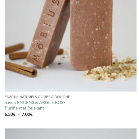
SAVONS NATURELS CORPS & DOUCHE
Savon ENCENS & ARGILE ROSE
Purifiant et Relaxant
Plage
6,50
€
–
7,00
€
de
prix :
6,50€
à
7,00€