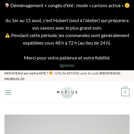
Déménagement + congés d'été : mode « cartons activé »
du 1er au 15 aout, c'est Hubert (seul à l'atelier) qui préparera
vos savons avec le plus grand soin.
Pendant cette période, les commandes sont généralement
expédiées sous 48 h à 72 h (au lieu de 24 h).
Merci pour votre patience et votre fidélité.
Ignorer
Passer
NOUVEAU sur notre SITE ?
-10% de REMISE avec le code
BIENVENUE-
MOBIUS-10
au
contenu
0