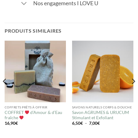
Nos engagements I LOVE U
PRODUITS SIMILAIRES
COFFRETS PRÊTS À OFFRIR
SAVONS NATURELS CORPS & DOUCHE
COFFRET
d’Amour & d’Eau
Savon AGRUMES & URUCUM
fraîche
Stimulant et Exfoliant
Plage
16,90
€
6,50
€
–
7,00
€
de
prix :
6,50€