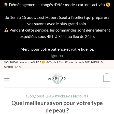
Déménagement + congés d'été : mode « cartons activé »
du 1er au 15 aout, c'est Hubert (seul à l'atelier) qui préparera
vos savons avec le plus grand soin.
Pendant cette période, les commandes sont généralement
expédiées sous 48 h à 72 h (au lieu de 24 h).
Merci pour votre patience et votre fidélité.
Ignorer
Passer
NOUVEAU sur notre SITE ?
-10% de REMISE avec le code
BIENVENUE-
MOBIUS-10
au
contenu
0
BLOG
,
CONSEILS & ASTUCES
,
NOS PRODUITS
Quel meilleur savon pour votre type
de peau ?