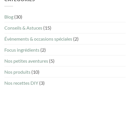
qui
sans
assèchent
être
la
chimiste
Blog
(30)
peau
?
en
Conseils & Astuces
(15)
hiver
Évènements & occasions spéciales
(2)
Focus ingrédients
(2)
Nos petites aventures
(5)
Nos produits
(10)
Nos recettes DIY
(3)