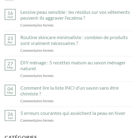
Lessive peau sensible : les résidus sur vos vêtements
16
Juin
peuvent-ils aggraver l’eczéma ?
sur
Commentaires fermés
Lessive
peau
Routine skincare minimaliste : combien de produits
23
sensible
Avr
sont vraiment nécessaires ?
:
sur
Commentaires fermés
les
Routine
résidus
skincare
DIY ménage : 5 recettes maison au savon ménager
sur
27
minimaliste
vos
Mar
naturel
:
vêtements
sur
Commentaires fermés
combien
peuvent-
DIY
de
ils
ménage
Comment lire la liste INCI d’un savon sans être
produits
04
aggraver
:
sont
Mar
chimiste ?
l’eczéma
5
vraiment
?
sur
Commentaires fermés
recettes
nécessaires
Comment
maison
?
lire
5 erreurs courantes qui assèchent la peau en hiver
au
26
la
savon
Jan
sur
Commentaires fermés
liste
ménager
5
INCI
naturel
erreurs
d’un
courantes
CATÉGORIES
savon