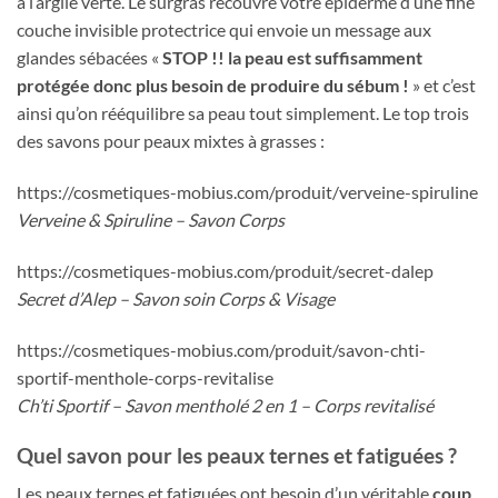
à l’argile verte. Le surgras recouvre votre épiderme d’une fine
couche invisible protectrice qui envoie un message aux
glandes sébacées «
STOP !! la peau est suffisamment
protégée donc plus besoin de produire du sébum !
» et c’est
ainsi qu’on rééquilibre sa peau tout simplement. Le top trois
des savons pour peaux mixtes à grasses :
https://cosmetiques-mobius.com/produit/verveine-spiruline
Verveine & Spiruline – Savon Corps
https://cosmetiques-mobius.com/produit/secret-dalep
Secret d’Alep – Savon soin Corps & Visage
https://cosmetiques-mobius.com/produit/savon-chti-
sportif-menthole-corps-revitalise
Ch’ti Sportif – Savon mentholé 2 en 1 – Corps revitalisé
Quel savon pour les peaux ternes et fatiguées ?
Les peaux ternes et fatiguées ont besoin d’un véritable
coup