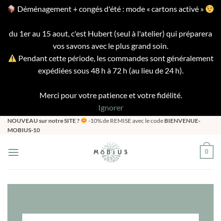
Déménagement + congés d'été : mode « cartons activé »
du 1er au 15 aout, c'est Hubert (seul à l'atelier) qui préparera
vos savons avec le plus grand soin.
Pendant cette période, les commandes sont généralement
expédiées sous 48 h à 72 h (au lieu de 24 h).
Merci pour votre patience et votre fidélité.
Ignorer
Passer
NOUVEAU sur notre SITE ?
-10% de REMISE avec le code
BIENVENUE-
MOBIUS-10
au
contenu
0