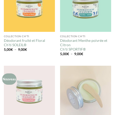
COLLECTION CH'TI
COLLECTION CH'TI
Déodorant fruité et Floral
Déodorant Menthe poivrée et
Ch’ti SOLEIL®
Citron
Ch’ti SPORTIF®
Plage
5,00
€
–
9,00
€
de
Plage
5,00
€
–
9,00
€
prix :
de
5,00€
prix :
à
5,00€
9,00€
à
9,00€
Nouveau