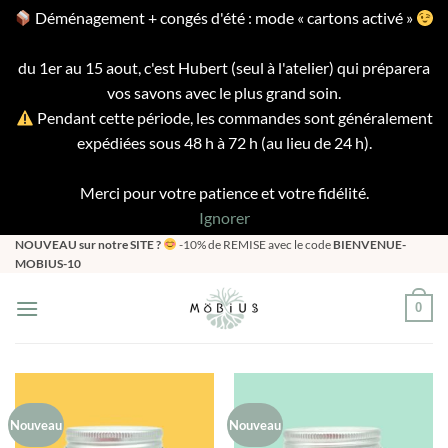
Déménagement + congés d'été : mode « cartons activé »
du 1er au 15 aout, c'est Hubert (seul à l'atelier) qui préparera
vos savons avec le plus grand soin.
Pendant cette période, les commandes sont généralement
expédiées sous 48 h à 72 h (au lieu de 24 h).
Merci pour votre patience et votre fidélité.
Ignorer
Passer
NOUVEAU sur notre SITE ?
-10% de REMISE avec le code
BIENVENUE-
MOBIUS-10
au
contenu
0
Nouveau
Nouveau