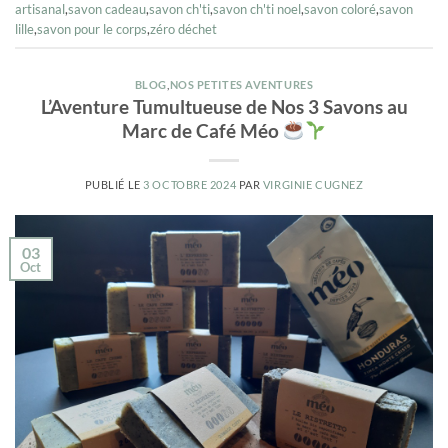
artisanal
,
savon cadeau
,
savon ch'ti
,
savon ch'ti noel
,
savon coloré
,
savon
lille
,
savon pour le corps
,
zéro déchet
BLOG
,
NOS PETITES AVENTURES
L’Aventure Tumultueuse de Nos 3 Savons au
Marc de Café Méo
PUBLIÉ LE
3 OCTOBRE 2024
PAR
VIRGINIE CUGNEZ
03
Oct