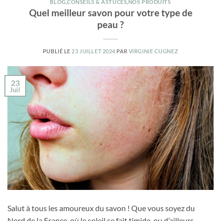
BLOG
,
CONSEILS & ASTUCES
,
NOS PRODUITS
Quel meilleur savon pour votre type de
peau ?
PUBLIÉ LE
23 JUILLET 2024
PAR
VIRGINIE CUGNEZ
23
Juil
Salut à tous les amoureux du savon ! Que vous soyez du
Nord de la France, où le soleil se fait timide, ou d’ailleurs,