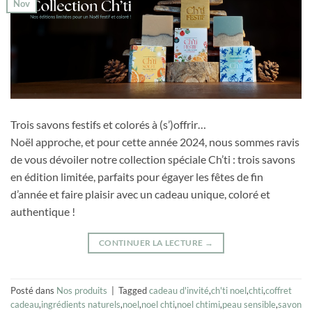
Nov
Trois savons festifs et colorés à (s’)offrir…
Noël approche, et pour cette année 2024, nous sommes ravis
de vous dévoiler notre collection spéciale Ch’ti : trois savons
en édition limitée, parfaits pour égayer les fêtes de fin
d’année et faire plaisir avec un cadeau unique, coloré et
authentique !
CONTINUER LA LECTURE
→
Posté dans
Nos produits
|
Tagged
cadeau d'invité
,
ch'ti noel
,
chti
,
coffret
cadeau
,
ingrédients naturels
,
noel
,
noel chti
,
noel chtimi
,
peau sensible
,
savon