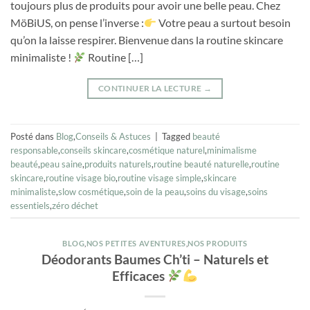
toujours plus de produits pour avoir une belle peau. Chez
MöBiUS, on pense l’inverse :
Votre peau a surtout besoin
qu’on la laisse respirer. Bienvenue dans la routine skincare
minimaliste !
Routine […]
CONTINUER LA LECTURE
→
Posté dans
Blog
,
Conseils & Astuces
|
Tagged
beauté
responsable
,
conseils skincare
,
cosmétique naturel
,
minimalisme
beauté
,
peau saine
,
produits naturels
,
routine beauté naturelle
,
routine
skincare
,
routine visage bio
,
routine visage simple
,
skincare
minimaliste
,
slow cosmétique
,
soin de la peau
,
soins du visage
,
soins
essentiels
,
zéro déchet
BLOG
,
NOS PETITES AVENTURES
,
NOS PRODUITS
Déodorants Baumes Ch’ti – Naturels et
Efficaces