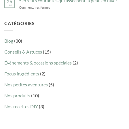
5 erreurs courantes qui assèchent la peau en hiver
26
la
savon
Jan
sur
Commentaires fermés
liste
ménager
5
INCI
naturel
erreurs
d’un
courantes
CATÉGORIES
savon
qui
sans
assèchent
être
la
chimiste
Blog
(30)
peau
?
en
Conseils & Astuces
(15)
hiver
Évènements & occasions spéciales
(2)
Focus ingrédients
(2)
Nos petites aventures
(5)
Nos produits
(10)
Nos recettes DIY
(3)