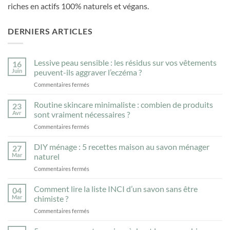
riches en actifs 100% naturels et végans.
DERNIERS ARTICLES
Lessive peau sensible : les résidus sur vos vêtements
16
Juin
peuvent-ils aggraver l’eczéma ?
sur
Commentaires fermés
Lessive
peau
Routine skincare minimaliste : combien de produits
23
sensible
Avr
sont vraiment nécessaires ?
:
sur
Commentaires fermés
les
Routine
résidus
skincare
DIY ménage : 5 recettes maison au savon ménager
sur
27
minimaliste
vos
Mar
naturel
:
vêtements
sur
Commentaires fermés
combien
peuvent-
DIY
de
ils
ménage
Comment lire la liste INCI d’un savon sans être
produits
04
aggraver
:
sont
Mar
chimiste ?
l’eczéma
5
vraiment
?
sur
Commentaires fermés
recettes
nécessaires
Comment
maison
?
lire
au