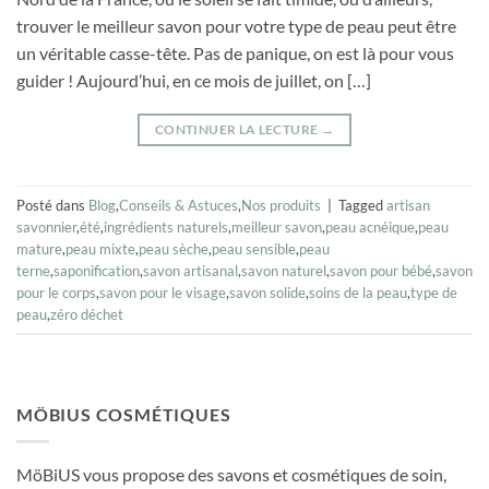
trouver le meilleur savon pour votre type de peau peut être
un véritable casse-tête. Pas de panique, on est là pour vous
guider ! Aujourd’hui, en ce mois de juillet, on […]
CONTINUER LA LECTURE
→
Posté dans
Blog
,
Conseils & Astuces
,
Nos produits
|
Tagged
artisan
savonnier
,
été
,
ingrédients naturels
,
meilleur savon
,
peau acnéique
,
peau
mature
,
peau mixte
,
peau sèche
,
peau sensible
,
peau
terne
,
saponification
,
savon artisanal
,
savon naturel
,
savon pour bébé
,
savon
pour le corps
,
savon pour le visage
,
savon solide
,
soins de la peau
,
type de
peau
,
zéro déchet
MÖBIUS COSMÉTIQUES
MöBiUS vous propose des savons et cosmétiques de soin,