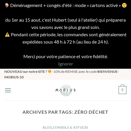
Déménagement + congés d'été : mode « cartons activé »
du 1er au 15 aout, c'est Hubert (seul à l'atelier) qui préparera
vos savons avec le plus grand soin.
Pendant cette période, les commandes sont généralement
expédiées sous 48 h à 72 h (au lieu de 24 h).
Merci pour votre patience et votre fidélité.
Ignorer
Passer
NOUVEAU sur notre SITE ?
-10% de REMISE avec le code
BIENVENUE-
MOBIUS-10
au
contenu
0
ARCHIVES PAR TAGS:
ZÉRO DÉCHET
BLOG
,
CONSEILS & ASTUCES