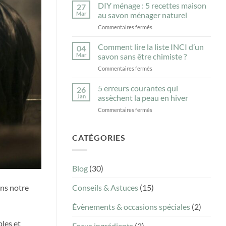
skincare
vos
DIY ménage : 5 recettes maison
27
minimaliste
vêtements
Mar
au savon ménager naturel
:
peuvent-
sur
Commentaires fermés
combien
ils
DIY
de
aggraver
ménage
Comment lire la liste INCI d’un
produits
l’eczéma
04
:
sont
?
Mar
savon sans être chimiste ?
5
vraiment
sur
Commentaires fermés
recettes
nécessaires
Comment
maison
?
lire
5 erreurs courantes qui
au
26
la
savon
Jan
assèchent la peau en hiver
liste
ménager
sur
Commentaires fermés
INCI
naturel
5
d’un
erreurs
savon
courantes
CATÉGORIES
sans
qui
être
assèchent
chimiste
la
?
Blog
(30)
peau
en
ans notre
Conseils & Astuces
(15)
hiver
Évènements & occasions spéciales
(2)
ples et
Focus ingrédients
(2)