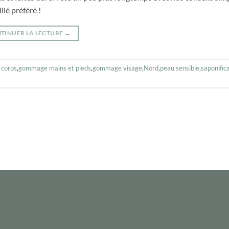
lié préféré !
TINUER LA LECTURE
→
corps
,
gommage mains et pieds
,
gommage visage
,
Nord
,
peau sensible
,
saponific