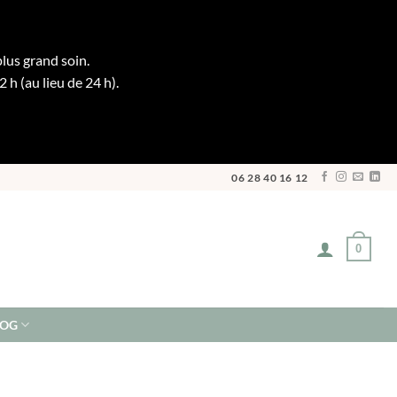
plus grand soin.
h (au lieu de 24 h).
06 28 40 16 12
0
LOG