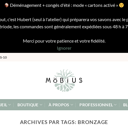
Déménagement + congés d'été : mode « cartons activé »
ut, c'est Hubert (seul à l'atelier) qui préparera vos savons avec le 
riode, les commandes sont généralement expédiées sous 48 h à 72 
Merci pour votre patience et votre fidélité.
Ignorer
S-10
EIL
BOUTIQUE
À PROPOS
PROFESSIONNEL
B
ARCHIVES PAR TAGS:
BRONZAGE