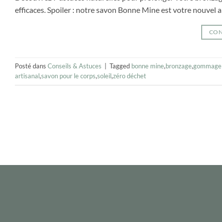
efficaces. Spoiler : notre savon Bonne Mine est votre nouvel al
CON
Posté dans
Conseils & Astuces
|
Tagged
bonne mine
,
bronzage
,
gommage 
artisanal
,
savon pour le corps
,
soleil
,
zéro déchet