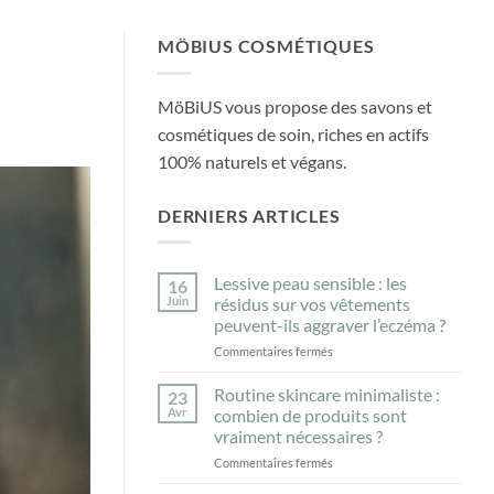
MÖBIUS COSMÉTIQUES
MöBiUS vous propose des savons et
cosmétiques de soin, riches en actifs
100% naturels et végans.
DERNIERS ARTICLES
Lessive peau sensible : les
16
Juin
résidus sur vos vêtements
peuvent-ils aggraver l’eczéma ?
sur
Commentaires fermés
Lessive
peau
Routine skincare minimaliste :
23
sensible
Avr
combien de produits sont
:
vraiment nécessaires ?
les
sur
Commentaires fermés
résidus
Routine
sur