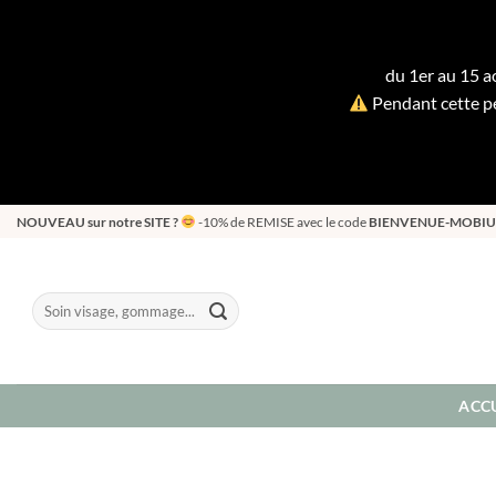
du 1er au 15 ao
Pendant cette pé
Passer
NOUVEAU sur notre SITE ?
-10% de REMISE avec le code
BIENVENUE-MOBIU
au
contenu
Recherche
pour :
ACCU