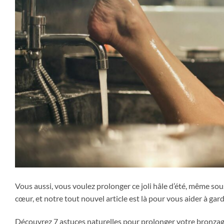
Vous aussi, vous voulez prolonger ce joli hâle d’été, même sou
cœur, et notre tout nouvel article est là pour vous aider à gard
Découvrez 7 astuces naturelles pour prolonger votre bronzage 