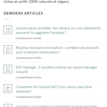
riches en actifs 100% naturels et végans.
DERNIERS ARTICLES
Lessive peau sensible : les résidus sur vos vêtements
16
Juin
peuvent-ils aggraver l’eczéma ?
sur
Commentaires fermés
Lessive
peau
Routine skincare minimaliste : combien de produits
23
sensible
Avr
sont vraiment nécessaires ?
:
sur
Commentaires fermés
les
Routine
résidus
skincare
DIY ménage : 5 recettes maison au savon ménager
sur
27
minimaliste
vos
Mar
naturel
:
vêtements
sur
Commentaires fermés
combien
peuvent-
DIY
de
ils
ménage
Comment lire la liste INCI d’un savon sans être
produits
04
aggraver
:
sont
Mar
chimiste ?
l’eczéma
5
vraiment
?
sur
Commentaires fermés
recettes
nécessaires
Comment
maison
?
lire
5 erreurs courantes qui assèchent la peau en hiver
au
26