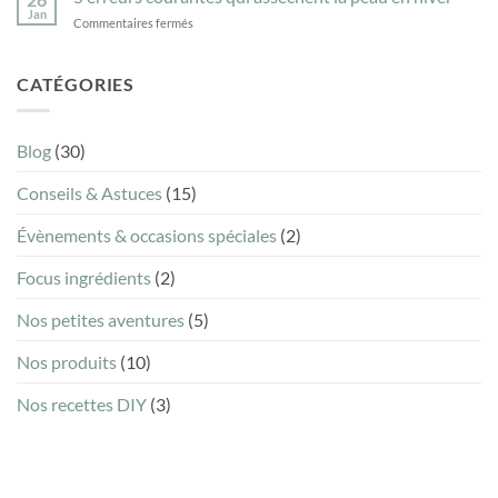
la
savon
Jan
sur
Commentaires fermés
liste
ménager
5
INCI
naturel
erreurs
d’un
courantes
CATÉGORIES
savon
qui
sans
assèchent
être
la
chimiste
Blog
(30)
peau
?
en
Conseils & Astuces
(15)
hiver
Évènements & occasions spéciales
(2)
Focus ingrédients
(2)
Nos petites aventures
(5)
Nos produits
(10)
Nos recettes DIY
(3)