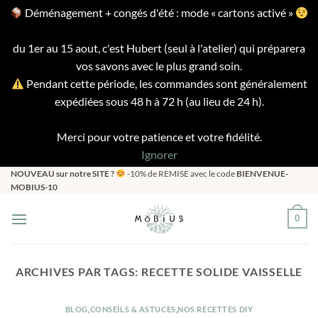
Déménagement + congés d'été : mode « cartons activé »
du 1er au 15 aout, c'est Hubert (seul à l'atelier) qui préparera
vos savons avec le plus grand soin.
Pendant cette période, les commandes sont généralement
expédiées sous 48 h à 72 h (au lieu de 24 h).
Merci pour votre patience et votre fidélité.
Ignorer
Passer
NOUVEAU sur notre SITE ?
-10% de REMISE avec le code
BIENVENUE-
MOBIUS-10
au
contenu
0
ARCHIVES PAR TAGS:
RECETTE SOLIDE VAISSELLE
BLOG
,
CONSEILS & ASTUCES
,
NOS RECETTES DIY