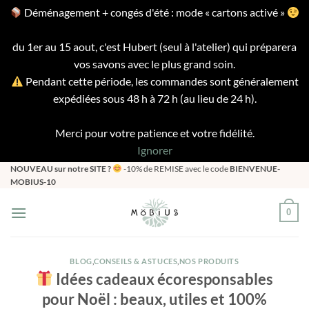
Déménagement + congés d'été : mode « cartons activé »
du 1er au 15 aout, c'est Hubert (seul à l'atelier) qui préparera
vos savons avec le plus grand soin.
Pendant cette période, les commandes sont généralement
expédiées sous 48 h à 72 h (au lieu de 24 h).
Merci pour votre patience et votre fidélité.
Ignorer
Passer
NOUVEAU sur notre SITE ?
-10% de REMISE avec le code
BIENVENUE-
MOBIUS-10
au
contenu
0
BLOG
,
CONSEILS & ASTUCES
,
NOS PRODUITS
Idées cadeaux écoresponsables
pour Noël : beaux, utiles et 100%