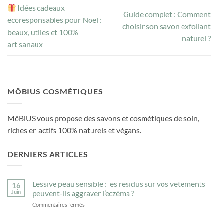
Idées cadeaux
Guide complet : Comment
écoresponsables pour Noël :
choisir son savon exfoliant
beaux, utiles et 100%
naturel ?
artisanaux
MÖBIUS COSMÉTIQUES
MöBiUS vous propose des savons et cosmétiques de soin,
riches en actifs 100% naturels et végans.
DERNIERS ARTICLES
Lessive peau sensible : les résidus sur vos vêtements
16
Juin
peuvent-ils aggraver l’eczéma ?
sur
Commentaires fermés
Lessive