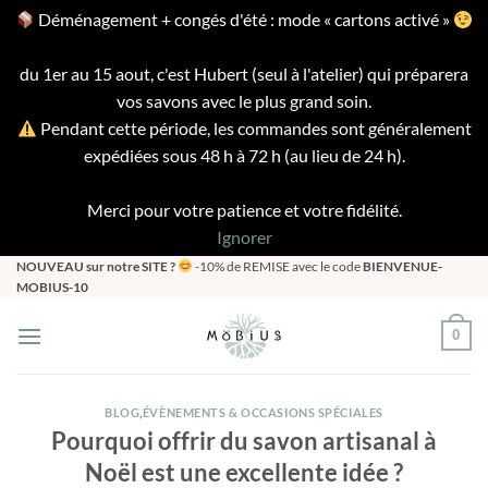
Déménagement + congés d'été : mode « cartons activé »
du 1er au 15 aout, c'est Hubert (seul à l'atelier) qui préparera
vos savons avec le plus grand soin.
Pendant cette période, les commandes sont généralement
expédiées sous 48 h à 72 h (au lieu de 24 h).
Merci pour votre patience et votre fidélité.
Ignorer
Passer
NOUVEAU sur notre SITE ?
-10% de REMISE avec le code
BIENVENUE-
MOBIUS-10
au
contenu
0
BLOG
,
ÉVÈNEMENTS & OCCASIONS SPÉCIALES
Pourquoi offrir du savon artisanal à
Noël est une excellente idée ?