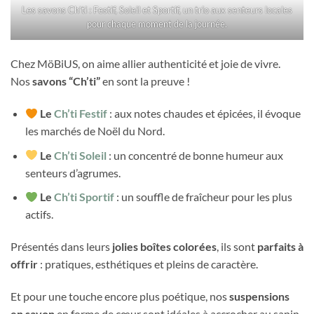
Les savons Ch’ti : Festif, Soleil et Sportif, un trio aux senteurs locales
pour chaque moment de la journée.
Chez MöBiUS, on aime allier authenticité et joie de vivre.
Nos
savons “Ch’ti”
en sont la preuve !
Le
Ch’ti Festif
: aux notes chaudes et épicées, il évoque
les marchés de Noël du Nord.
Le
Ch’ti Soleil
: un concentré de bonne humeur aux
senteurs d’agrumes.
Le
Ch’ti Sportif
: un souffle de fraîcheur pour les plus
actifs.
Présentés dans leurs
jolies boîtes colorées
, ils sont
parfaits à
offrir
: pratiques, esthétiques et pleins de caractère.
Et pour une touche encore plus poétique, nos
suspensions
en savon
en forme de cœur sont idéales à accrocher au sapin