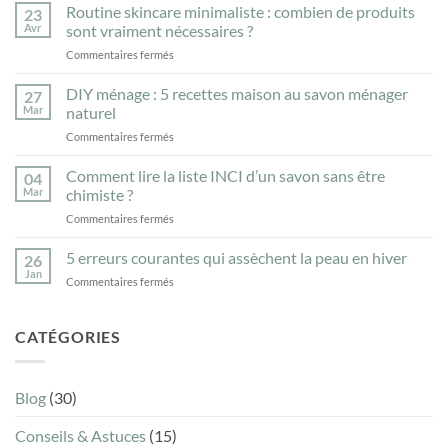
peau
Routine skincare minimaliste : combien de produits
23
sensible
Avr
sont vraiment nécessaires ?
:
sur
Commentaires fermés
les
Routine
résidus
skincare
DIY ménage : 5 recettes maison au savon ménager
sur
27
minimaliste
vos
Mar
naturel
:
vêtements
sur
Commentaires fermés
combien
peuvent-
DIY
de
ils
ménage
Comment lire la liste INCI d’un savon sans être
produits
04
aggraver
:
sont
Mar
chimiste ?
l’eczéma
5
vraiment
?
sur
Commentaires fermés
recettes
nécessaires
Comment
maison
?
lire
5 erreurs courantes qui assèchent la peau en hiver
au
26
la
savon
Jan
sur
Commentaires fermés
liste
ménager
5
INCI
naturel
erreurs
d’un
courantes
CATÉGORIES
savon
qui
sans
assèchent
être
la
chimiste
Blog
(30)
peau
?
en
Conseils & Astuces
(15)
hiver