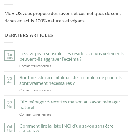
MöBiUS vous propose des savons et cosmétiques de soin,
riches en actifs 100% naturels et végans.
DERNIERS ARTICLES
Lessive peau sensible : les résidus sur vos vêtements
16
Juin
peuvent-ils aggraver l’eczéma ?
sur
Commentaires fermés
Lessive
peau
Routine skincare minimaliste : combien de produits
23
sensible
Avr
sont vraiment nécessaires ?
:
sur
Commentaires fermés
les
Routine
résidus
skincare
DIY ménage : 5 recettes maison au savon ménager
sur
27
minimaliste
vos
Mar
naturel
:
vêtements
sur
Commentaires fermés
combien
peuvent-
DIY
de
ils
ménage
Comment lire la liste INCI d’un savon sans être
produits
04
aggraver
:
sont
Mar
chimiste ?
l’eczéma