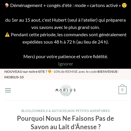
Déménagement + congés d'été : mode « cartons activé »
du 1er au 15 aout, c'est Hubert (seul à l'atelier) qui préparera
vos savons avec le plus grand soin.
Pendant cette période, les commandes sont généralement
expédiées sous 48 h à 72 h (au lieu de 24 h).
Merci pour votre patience et votre fidélité.
Ignorer
Passer
NOUVEAU sur notre SITE ?
-10% de REMISE avec le code
BIENVENUE-
MOBIUS-10
au
contenu
0
BLOG
,
CONSEILS & ASTUCES
,
NOS PETITES AVENTURES
Pourquoi Nous Ne Faisons Pas de
Savon au Lait d’Ânesse ?