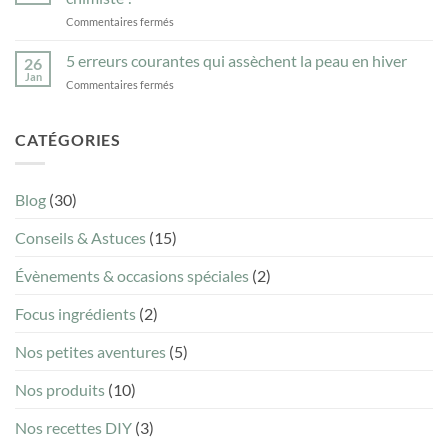
5
vraiment
?
sur
Commentaires fermés
recettes
nécessaires
Comment
maison
?
lire
5 erreurs courantes qui assèchent la peau en hiver
au
26
la
savon
Jan
sur
Commentaires fermés
liste
ménager
5
INCI
naturel
erreurs
d’un
courantes
CATÉGORIES
savon
qui
sans
assèchent
être
la
chimiste
Blog
(30)
peau
?
en
Conseils & Astuces
(15)
hiver
Évènements & occasions spéciales
(2)
Focus ingrédients
(2)
Nos petites aventures
(5)
Nos produits
(10)
Nos recettes DIY
(3)