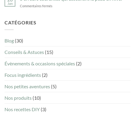
la
savon
Jan
sur
Commentaires fermés
liste
ménager
5
INCI
naturel
erreurs
d’un
courantes
CATÉGORIES
savon
qui
sans
assèchent
être
la
chimiste
Blog
(30)
peau
?
en
Conseils & Astuces
(15)
hiver
Évènements & occasions spéciales
(2)
Focus ingrédients
(2)
Nos petites aventures
(5)
Nos produits
(10)
Nos recettes DIY
(3)