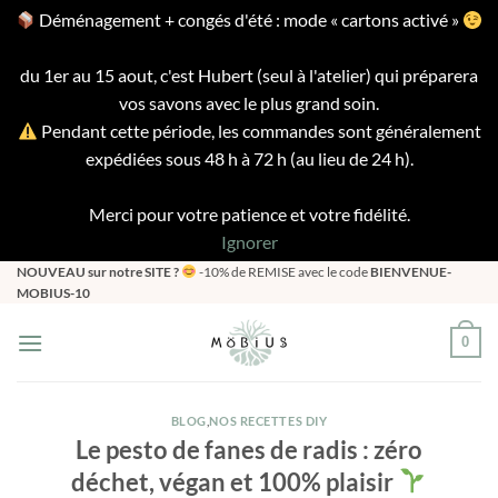
Déménagement + congés d'été : mode « cartons activé »
du 1er au 15 aout, c'est Hubert (seul à l'atelier) qui préparera
vos savons avec le plus grand soin.
Pendant cette période, les commandes sont généralement
expédiées sous 48 h à 72 h (au lieu de 24 h).
Merci pour votre patience et votre fidélité.
Ignorer
Passer
NOUVEAU sur notre SITE ?
-10% de REMISE avec le code
BIENVENUE-
MOBIUS-10
au
contenu
0
BLOG
,
NOS RECETTES DIY
Le pesto de fanes de radis : zéro
déchet, végan et 100% plaisir