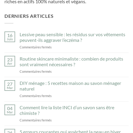
riches en actifs 100% naturels et végans.
DERNIERS ARTICLES
Lessive peau sensible : les résidus sur vos vêtements
16
Juin
peuvent-ils aggraver l’eczéma ?
sur
Commentaires fermés
Lessive
peau
Routine skincare minimaliste : combien de produits
23
sensible
Avr
sont vraiment nécessaires ?
:
sur
Commentaires fermés
les
Routine
résidus
skincare
DIY ménage : 5 recettes maison au savon ménager
sur
27
minimaliste
vos
Mar
naturel
:
vêtements
sur
Commentaires fermés
combien
peuvent-
DIY
de
ils
ménage
Comment lire la liste INCI d’un savon sans être
produits
04
aggraver
:
sont
Mar
chimiste ?
l’eczéma
5
vraiment
?
sur
Commentaires fermés
recettes
nécessaires
Comment
maison
?
lire
5 erreurs courantes qui assèchent la peau en hiver
au
26