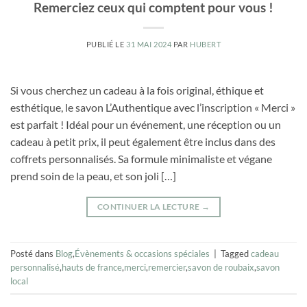
Remerciez ceux qui comptent pour vous !
PUBLIÉ LE
31 MAI 2024
PAR
HUBERT
Si vous cherchez un cadeau à la fois original, éthique et
esthétique, le savon L’Authentique avec l’inscription « Merci »
est parfait ! Idéal pour un événement, une réception ou un
cadeau à petit prix, il peut également être inclus dans des
coffrets personnalisés. Sa formule minimaliste et végane
prend soin de la peau, et son joli […]
CONTINUER LA LECTURE
→
Posté dans
Blog
,
Évènements & occasions spéciales
|
Tagged
cadeau
personnalisé
,
hauts de france
,
merci
,
remercier
,
savon de roubaix
,
savon
local