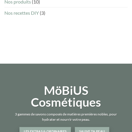
Nos produits
(10)
Nos recettes DIY
(3)
MöBiUS
Cosmétiques
3 gammes de savons composés de matières premières nobles, pour
hydrater et nourrir votre peau.
LES EXTRAS & ORDINAIRES
SAUVE TA PEAU