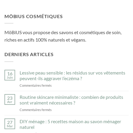
MÖBIUS COSMÉTIQUES
MöBiUS vous propose des savons et cosmétiques de soin,
riches en actifs 100% naturels et végans.
DERNIERS ARTICLES
Lessive peau sensible : les résidus sur vos vêtements
16
Juin
peuvent-ils aggraver l’eczéma ?
sur
Commentaires fermés
Lessive
peau
Routine skincare minimaliste : combien de produits
23
sensible
Avr
sont vraiment nécessaires ?
:
sur
Commentaires fermés
les
Routine
résidus
skincare
DIY ménage : 5 recettes maison au savon ménager
sur
27
minimaliste
vos
Mar
naturel
:
vêtements