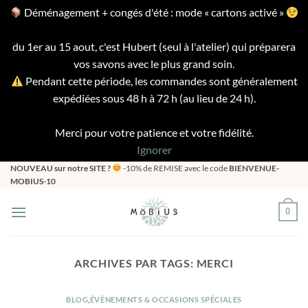
Déménagement + congés d'été : mode « cartons activé »
du 1er au 15 aout, c'est Hubert (seul à l'atelier) qui préparera
vos savons avec le plus grand soin.
Pendant cette période, les commandes sont généralement
expédiées sous 48 h à 72 h (au lieu de 24 h).
Merci pour votre patience et votre fidélité.
Ignorer
Passer
NOUVEAU sur notre SITE ?
-10% de REMISE avec le code
BIENVENUE-
MOBIUS-10
au
contenu
0
ARCHIVES PAR TAGS:
MERCI
BLOG
,
ÉVÈNEMENTS & OCCASIONS SPÉCIALES