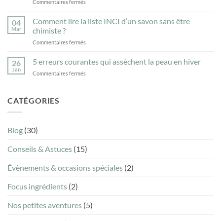
sur
Commentaires fermés
combien
peuvent-
DIY
de
ils
ménage
Comment lire la liste INCI d’un savon sans être
produits
04
aggraver
:
sont
Mar
chimiste ?
l’eczéma
5
vraiment
?
sur
Commentaires fermés
recettes
nécessaires
Comment
maison
?
lire
5 erreurs courantes qui assèchent la peau en hiver
au
26
la
savon
Jan
sur
Commentaires fermés
liste
ménager
5
INCI
naturel
erreurs
d’un
courantes
CATÉGORIES
savon
qui
sans
assèchent
être
la
chimiste
Blog
(30)
peau
?
en
Conseils & Astuces
(15)
hiver
Évènements & occasions spéciales
(2)
Focus ingrédients
(2)
Nos petites aventures
(5)