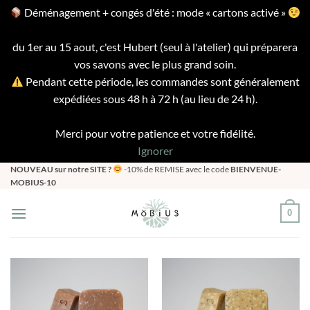
Déménagement + congés d'été : mode « cartons activé »
du 1er au 15 aout, c'est Hubert (seul à l'atelier) qui préparera
vos savons avec le plus grand soin.
Pendant cette période, les commandes sont généralement
expédiées sous 48 h à 72 h (au lieu de 24 h).
Merci pour votre patience et votre fidélité.
Ignorer
Passer
NOUVEAU sur notre SITE ?
-10% de REMISE avec le code
BIENVENUE-
MOBIUS-10
au
contenu
0