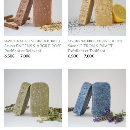
SAVONS NATURELS CORPS & DOUCHE
SAVONS NATURELS CORPS & DOUCHE
Savon ENCENS & ARGILE ROSE
Savon CITRON & PAVOT
Purifiant et Relaxant
Exfoliant et Tonifiant
Plage
Plage
6,50
€
–
7,00
€
6,50
€
–
7,00
€
de
de
prix :
prix :
6,50€
6,50€
à
à
7,00€
7,00€