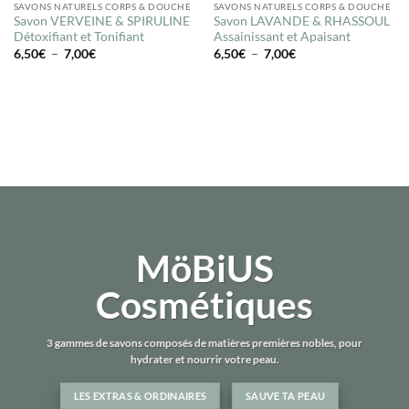
SAVONS NATURELS CORPS & DOUCHE
SAVONS NATURELS CORPS & DOUCHE
Savon VERVEINE & SPIRULINE
Savon LAVANDE & RHASSOUL
Détoxifiant et Tonifiant
Assainissant et Apaisant
Plage
Plage
6,50
€
–
7,00
€
6,50
€
–
7,00
€
de
de
prix :
prix :
6,50€
6,50€
à
à
7,00€
7,00€
MöBiUS
Cosmétiques
3 gammes de savons composés de matières premières nobles, pour
hydrater et nourrir votre peau.
LES EXTRAS & ORDINAIRES
SAUVE TA PEAU