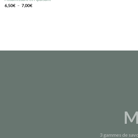
Plage
6,50
€
–
7,00
€
de
prix :
6,50€
à
7,00€
M
3 gammes de savo