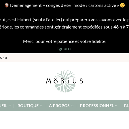
Déménagement + congés d'été : mode « cartons activé »
ut, c'est Hubert (seul à l'atelier) qui préparera vos savons avec le 
riode, les commandes sont généralement expédiées sous 48 h à 72 
Merci pour votre patience et votre fidélité.
Ignorer
S-10
EIL
BOUTIQUE
À PROPOS
PROFESSIONNEL
B