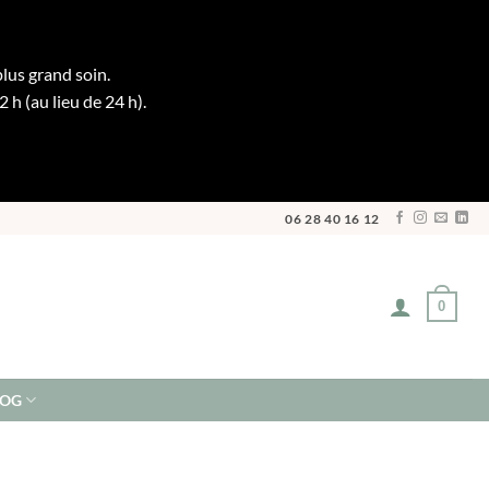
plus grand soin.
h (au lieu de 24 h).
06 28 40 16 12
0
LOG