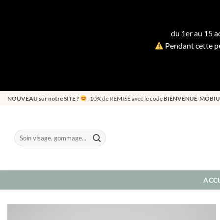
du 1er au 15 ao
Pendant cette pé
Passer
NOUVEAU sur notre SITE ?
-10% de REMISE avec le code
BIENVENUE-MOBIU
au
contenu
Recherche
pour :
ACCU