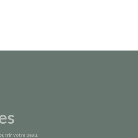
es
urrir votre peau.