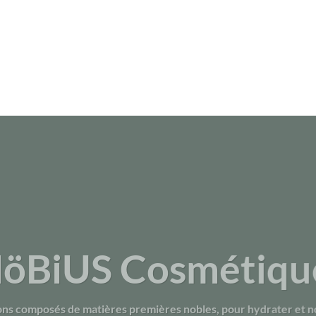
öBiUS Cosmétiqu
ns composés de matières premières nobles, pour hydrater et no