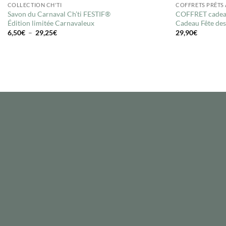
COLLECTION CH'TI
COFFRETS PRÊTS 
Savon du Carnaval Ch’ti FESTIF®
COFFRET cade
Édition limitée Carnavaleux
Cadeau Fête des
Plage
6,50
€
–
29,25
€
29,90
€
de
prix :
6,50€
à
29,25€