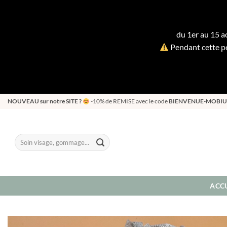
du 1er au 15 ao
Pendant cette pé
Passer
NOUVEAU sur notre SITE ?
-10% de REMISE avec le code
BIENVENUE-MOBIU
au
contenu
Recherche
pour :
ACCU