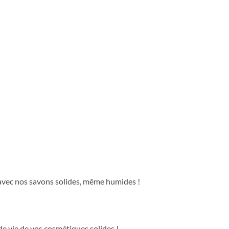
nt avec nos savons solides, même humides !
e vie de vos cosmétiques solides !