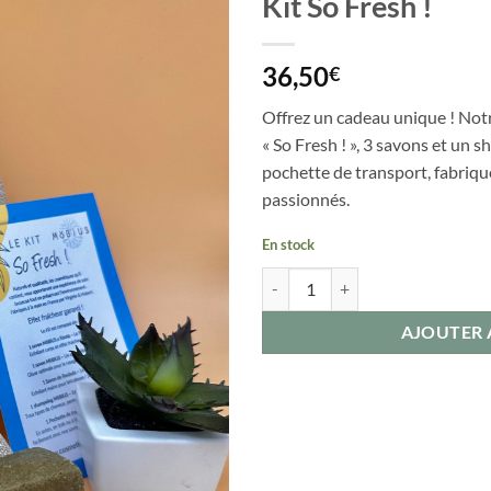
Kit So Fresh !
36,50
€
Offrez un cadeau unique ! Not
« So Fresh ! », 3 savons et un
pochette de transport, fabriqu
passionnés.
En stock
quantité de Kit So Fresh !
AJOUTER 