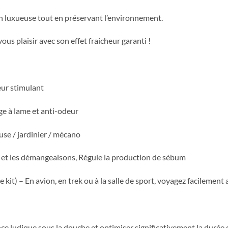
oin luxueuse tout en préservant l’environnement.
ous plaisir avec son effet fraicheur garanti !
heur stimulant
ge à lame et anti-odeur
use / jardinier / mécano
es et les démangeaisons, Régule la production de sébum
e kit) – En avion, en trek ou à la salle de sport, voyagez facileme
e ludique sous la douche et optimiser significativement la durée d