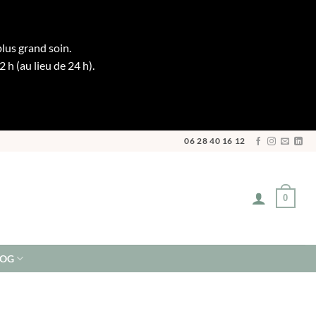
plus grand soin.
h (au lieu de 24 h).
06 28 40 16 12
0
LOG