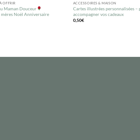
À OFFRIR
ACCESSOIRES & MAISON
au Maman Douceur
Cartes illustrées personnalisées –
 mères Noël Anniversaire
accompagner vos cadeaux
0,50
€