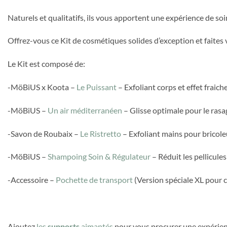
Naturels et qualitatifs, ils vous apportent une expérience de s
Offrez-vous ce Kit de cosmétiques solides d’exception et faites v
Le Kit est composé de:
-MöBiUS x Koota –
Le Puissant
– Exfoliant corps et effet fraic
-MöBiUS –
Un air méditerranéen
– Glisse optimale pour le rasa
-Savon de Roubaix –
Le Ristretto
– Exfoliant mains pour bricole
-MöBiUS –
Shampoing Soin & Régulateur
– Réduit les pellicul
-Accessoire –
Pochette de transport
(Version spéciale XL pour c
Ajoutez
les
supports
aimantés
pour vous procurer une expérienc