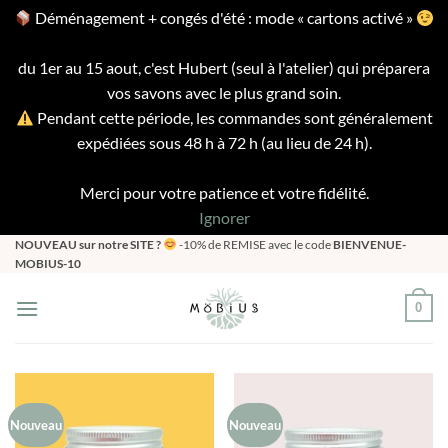
Déménagement + congés d'été : mode « cartons activé »
du 1er au 15 aout, c'est Hubert (seul à l'atelier) qui préparera
vos savons avec le plus grand soin.
Pendant cette période, les commandes sont généralement
expédiées sous 48 h à 72 h (au lieu de 24 h).
Merci pour votre patience et votre fidélité.
Ignorer
Passer
NOUVEAU sur notre SITE ?
-10% de REMISE avec le code
BIENVENUE-
MOBIUS-10
au
contenu
0
Nouveau
Nouveau