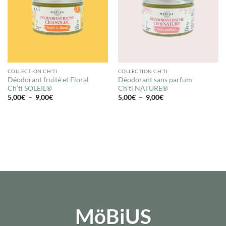
COLLECTION CH'TI
COLLECTION CH'TI
Déodorant fruité et Floral
Déodorant sans parfum
Ch’ti SOLEIL®
Ch’ti NATURE®
Plage
Plage
5,00
€
–
9,00
€
5,00
€
–
9,00
€
de
de
prix :
prix :
5,00€
5,00€
à
à
9,00€
9,00€
MöBiUS