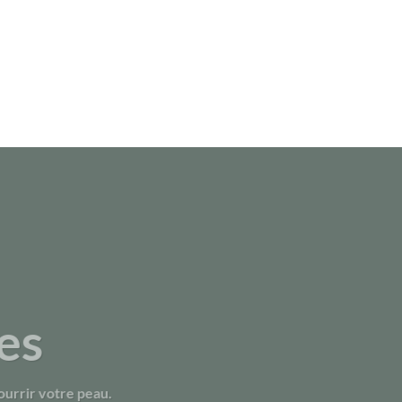
es
urrir votre peau.