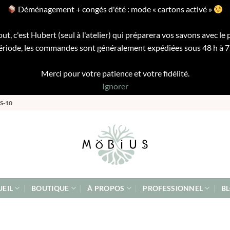
Déménagement + congés d'été : mode « cartons activé »
ut, c'est Hubert (seul à l'atelier) qui préparera vos savons avec le 
riode, les commandes sont généralement expédiées sous 48 h à 72 
Merci pour votre patience et votre fidélité.
Ignorer
S-10
EIL
BOUTIQUE
À PROPOS
PROFESSIONNEL
B