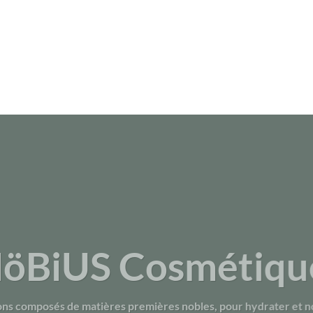
öBiUS Cosmétiqu
ns composés de matières premières nobles, pour hydrater et no