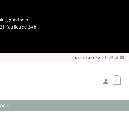
plus grand soin.
h (au lieu de 24 h).
06 28 40 16 12
0
LOG