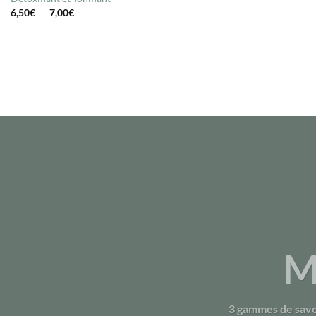
Plage
6,50
€
–
7,00
€
de
prix :
6,50€
à
7,00€
M
3 gammes de savo