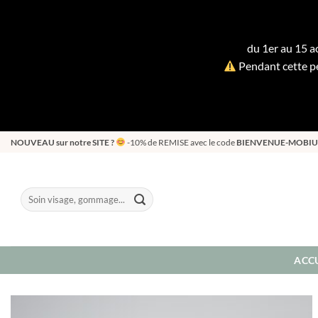
du 1er au 15 ao
Pendant cette pé
Passer
NOUVEAU sur notre SITE ?
-10% de REMISE avec le code
BIENVENUE-MOBIU
au
contenu
Recherche
pour :
ACCU