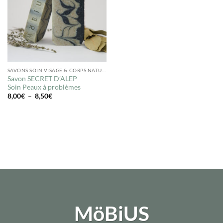
SAVONS SOIN VISAGE & CORPS NATURELS
Savon SECRET D’ALEP
Soin Peaux à problèmes
Plage
8,00
€
–
8,50
€
de
prix :
8,00€
à
8,50€
MöBiUS