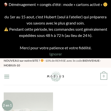
Déménagement + congés d'été : mode « cartons activé »
du 1er au 15 aout, c'est Hubert (seul à l'atelier) qui préparera
vos savons avec le plus grand soin.
Pendant cette période, les commandes sont généralement
expédiées sous 48 h à 72 h (au lieu de 24 h).
Merci pour votre patience et votre fidélité.
Ignorer
Passer
NOUVEAU sur notre SITE ?
-10% de REMISE avec le code
BIENVENUE-
MOBIUS-10
au
contenu
0
2 en 1