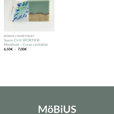
MÖBIUS COSMÉTIQUES
Savon Ch’ti SPORTIF®
Mentholé – Corps revitalisé
Plage
6,50
€
–
7,00
€
de
prix :
6,50€
à
7,00€
MöBiUS