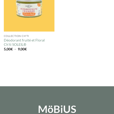
COLLECTION CH'TI
Déodorant fruité et Floral
Ch’ti SOLEIL®
Plage
5,00
€
–
9,00
€
de
prix :
5,00€
à
9,00€
MöBiUS