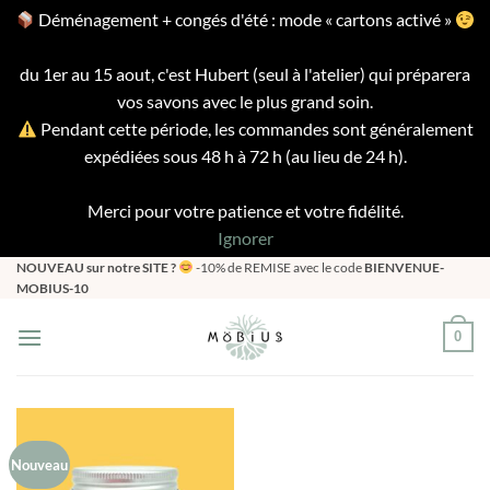
Déménagement + congés d'été : mode « cartons activé »
du 1er au 15 aout, c'est Hubert (seul à l'atelier) qui préparera
vos savons avec le plus grand soin.
Pendant cette période, les commandes sont généralement
expédiées sous 48 h à 72 h (au lieu de 24 h).
Merci pour votre patience et votre fidélité.
Ignorer
Passer
NOUVEAU sur notre SITE ?
-10% de REMISE avec le code
BIENVENUE-
MOBIUS-10
au
contenu
0
Nouveau