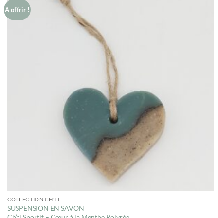
A offrir !
COLLECTION CH'TI
SUSPENSION EN SAVON
Ch’ti Sportif – Cœur à la Menthe Poivrée