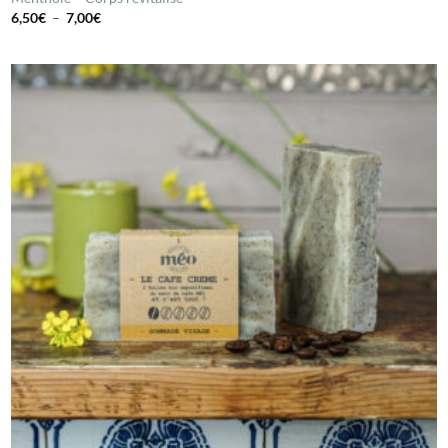
Plage
6,50
€
–
7,00
€
de
prix :
6,50€
à
7,00€