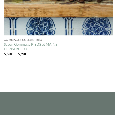
GOMMAGES COLLAB' MÉO
Savon Gommage PIEDS et MAINS
LE RISTRETTO
Plage
5,50
€
–
5,90
€
de
prix :
5,50€
à
5,90€