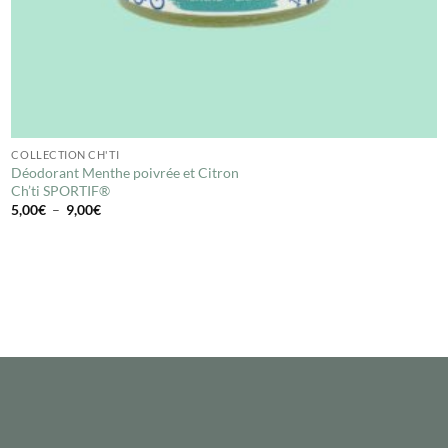
COLLECTION CH'TI
Déodorant Menthe poivrée et Citron
Ch’ti SPORTIF®
Plage
5,00
€
–
9,00
€
de
prix :
5,00€
à
9,00€