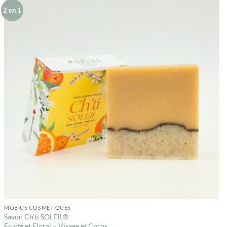
2 en 1
MÖBIUS COSMÉTIQUES
Savon Ch’ti SOLEIL®
Fruité et Floral – Visage et Corps