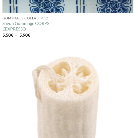
GOMMAGES COLLAB' MÉO
Savon Gommage CORPS
L’EXPRESSO
Plage
5,50
€
–
5,90
€
de
prix :
5,50€
à
5,90€