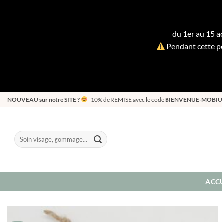
du 1er au 15 ao
Pendant cette pé
Passer
NOUVEAU sur notre SITE ?
-10% de REMISE avec le code
BIENVENUE-MOBIU
au
contenu
Recherche
pour :
ACCU