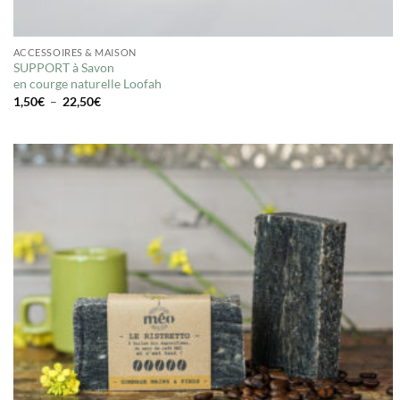
ACCESSOIRES & MAISON
SUPPORT à Savon
en courge naturelle Loofah
Plage
1,50
€
–
22,50
€
de
prix :
1,50€
à
22,50€