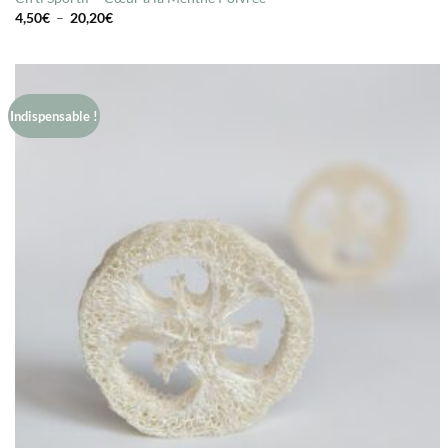
Plage
4,50
€
–
20,20
€
de
prix :
4,50€
à
20,20€
Indispensable !