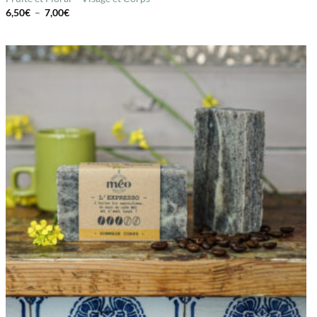
Plage
6,50
€
–
7,00
€
de
prix :
6,50€
à
7,00€