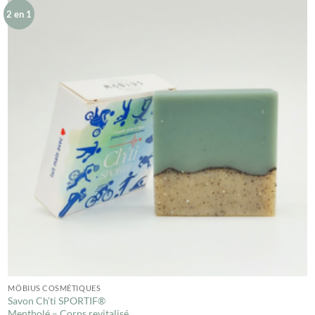
2 en 1
MÖBIUS COSMÉTIQUES
Savon Ch’ti SPORTIF®
Mentholé – Corps revitalisé