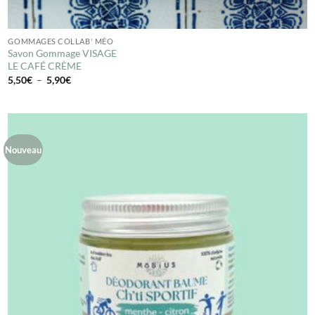
GOMMAGES COLLAB' MÉO
Savon Gommage VISAGE
LE CAFÉ CRÈME
Plage
5,50
€
–
5,90
€
de
prix :
5,50€
à
5,90€
Nouveau