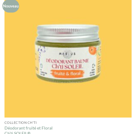
Nouveau
COLLECTION CH'TI
Déodorant fruité et Floral
Ch’ti SOLEIL®