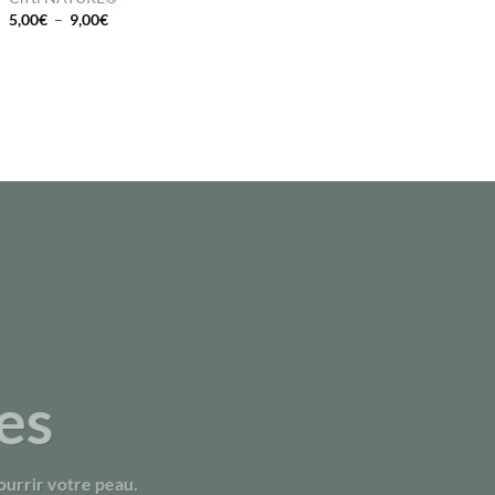
Plage
5,00
€
–
9,00
€
de
prix :
5,00€
à
9,00€
es
urrir votre peau.