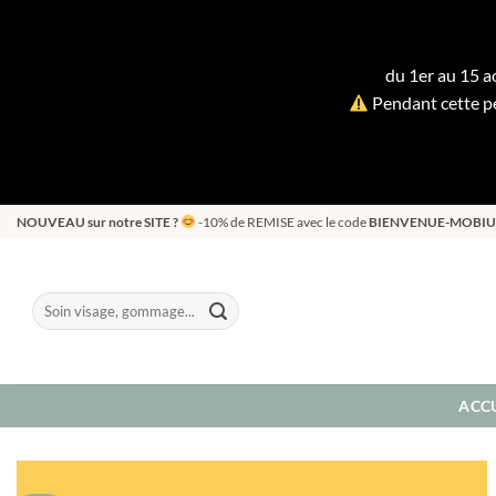
du 1er au 15 ao
Pendant cette pé
Passer
NOUVEAU sur notre SITE ?
-10% de REMISE avec le code
BIENVENUE-MOBIU
au
contenu
Recherche
pour :
ACCU