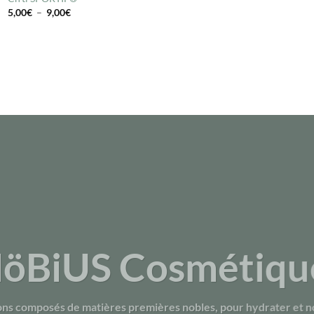
Plage
5,00
€
–
9,00
€
de
prix :
5,00€
à
9,00€
öBiUS Cosmétiqu
ns composés de matières premières nobles, pour hydrater et no