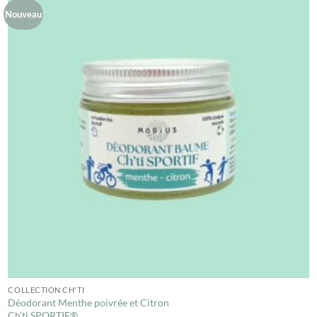
Nouveau
COLLECTION CH'TI
Déodorant Menthe poivrée et Citron
Ch’ti SPORTIF®