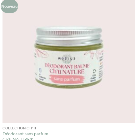
Nouveau
COLLECTION CH'TI
Déodorant sans parfum
Ch’ti NATURE®