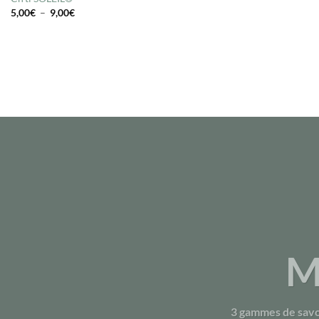
Plage
5,00
€
–
9,00
€
de
prix :
5,00€
à
9,00€
M
3 gammes de savo