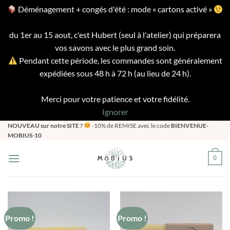
Déménagement + congés d'été : mode « cartons activé »
du 1er au 15 aout, c'est Hubert (seul à l'atelier) qui préparera
vos savons avec le plus grand soin.
Pendant cette période, les commandes sont généralement
expédiées sous 48 h à 72 h (au lieu de 24 h).
Merci pour votre patience et votre fidélité.
Ignorer
Passer
NOUVEAU sur notre SITE ?
-10% de REMISE avec le code
BIENVENUE-
MOBIUS-10
au
contenu
0
Promo !
Promo !