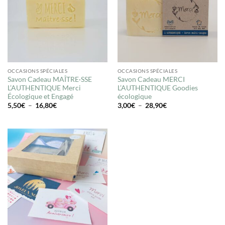
OCCASIONS SPÉCIALES
OCCASIONS SPÉCIALES
Savon Cadeau MAÎTRE·SSE
Savon Cadeau MERCI
L’AUTHENTIQUE Merci
L’AUTHENTIQUE Goodies
Écologique et Engagé
écologique
Plage
Plage
5,50
€
–
16,80
€
3,00
€
–
28,90
€
de
de
prix :
prix :
5,50€
3,00€
à
à
16,80€
28,90€