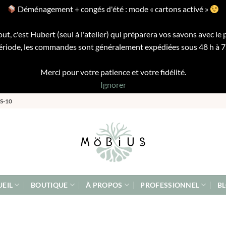
Déménagement + congés d'été : mode « cartons activé »
ut, c'est Hubert (seul à l'atelier) qui préparera vos savons avec le 
riode, les commandes sont généralement expédiées sous 48 h à 72 
Merci pour votre patience et votre fidélité.
Ignorer
S-10
EIL
BOUTIQUE
À PROPOS
PROFESSIONNEL
B