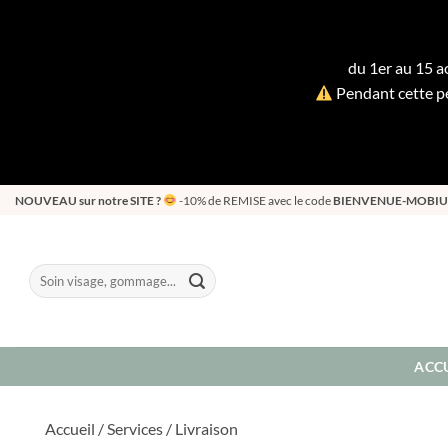
du 1er au 15 ao
Pendant cette pé
Passer
NOUVEAU sur notre SITE ?
-10% de REMISE avec le code
BIENVENUE-MOBIU
au
contenu
Recherche
pour :
ACCU
Accueil / Services / Livraison