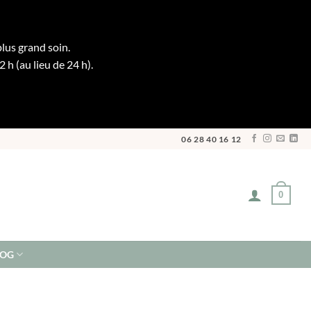
plus grand soin.
h (au lieu de 24 h).
06 28 40 16 12
0
LOG