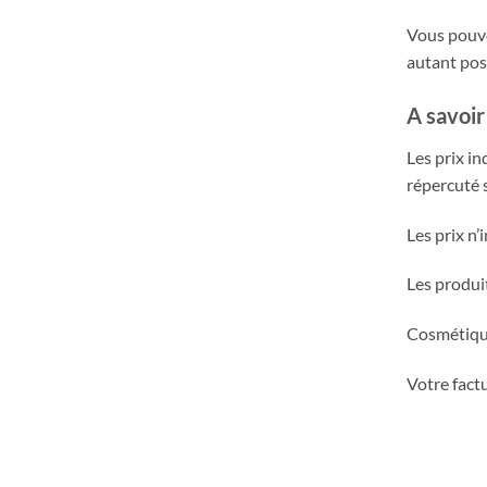
Vous pouve
autant pos
A savoir
Les prix i
répercuté s
Les prix n’
Les produi
Cosmétique
Votre factu