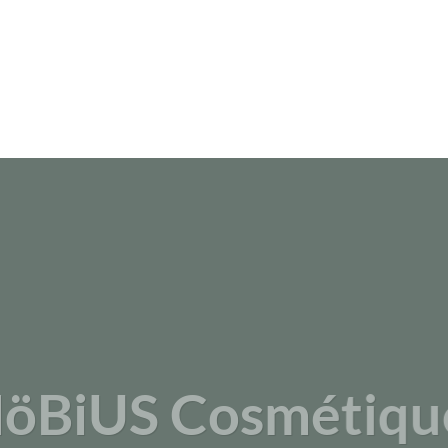
öBiUS Cosmétiqu