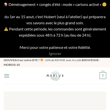
Déménagement + congés d'été : mode « cartons activé »
du 1er au 15 aout, c'est Hubert (seul à l'atelier) qui préparera
vos savons avec le plus grand soin.
Pendant cette période, les commandes sont généralement
expédiées sous 48 h à 72 h (au lieu de 24 h).
Merci pour votre patience et votre fidélité.
Ignorer
Passer
NOUVEAU sur notre SITE ?
-10% de REMISE avec le code
BIENVENUE-
MOBIUS-10
au
contenu
0