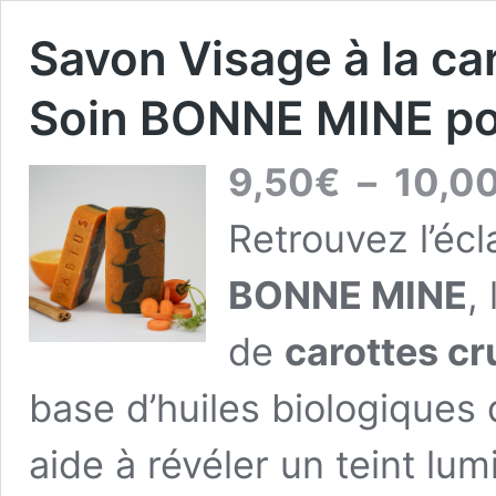
Savon Visage à la ca
Soin BONNE MINE po
9,50
€
–
10,0
Retrouvez l’écl
BONNE MINE
,
de
carottes cr
base d’huiles biologiques d
aide à révéler un teint lu